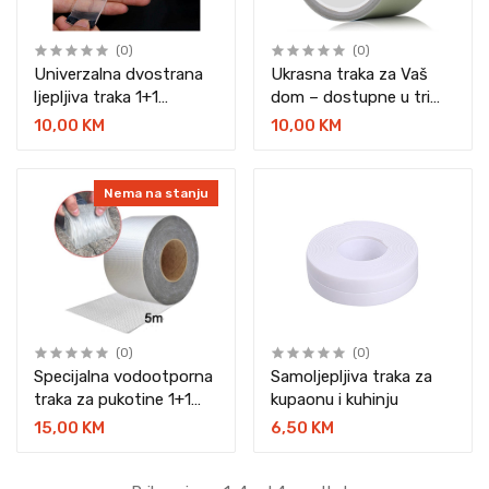
(0)
(0)
Univerzalna dvostrana
Ukrasna traka za Vaš
ljepljiva traka 1+1
dom – dostupne u tri
GRATIS
boje
10,00 KM
10,00 KM
Nema na stanju
(0)
(0)
Specijalna vodootporna
Samoljepljiva traka za
traka za pukotine 1+1
kupaonu i kuhinju
GRATIS
15,00 KM
6,50 KM