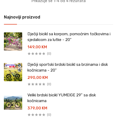
Prikazuje se 1-4 od 4 rezultata
Najnoviji proizvod
Dječiji bicikl sa korpom, pomoćnim točkovima i
sjedalicom za lutke - 20"
149,00 KM
(0)
Dječiji sportski brdski bicikl sa brzinama i disk
kočnicama - 20"
290,00 KM
(0)
Veliki brdski bicikl YUMEIGE 29" sa disk
kočnicama
379,00 KM
(0)