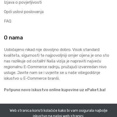
Izjava o povjerljivosti
Opći uslovi poslovanja
FAQ
O nama
Uobičajeno nikad nije dovoljno dobro. Visok standard
kvaliteta, sigurnosti te najpovoljniji omjer cijena je ono sto
nas razlikuje od ostalih! Naša vizija je napraviti najveću
regionalnu E-Commerce radnju, pružajući izvanredan nivo
usluge. Javite nam se i uvjerite se u naše višegodišnje
iskustvo u E-Commerce branši.
Potpuno novo iskustvo online kupovine uz ePaket.ba!
Web stranica koristi kolačiće kako bi vam osigurala najbolje
Sva prava zadržana. ePaket
iskustvo na našoj web stranici.