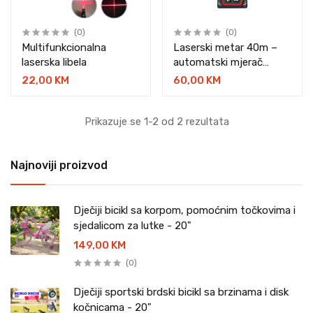
(0)
(0)
Multifunkcionalna
Laserski metar 40m –
laserska libela
automatski mjerač
površine i zapremine
22,00 KM
60,00 KM
Prikazuje se 1-2 od 2 rezultata
Najnoviji proizvod
Dječiji bicikl sa korpom, pomoćnim točkovima i
sjedalicom za lutke - 20"
149,00 KM
(0)
Dječiji sportski brdski bicikl sa brzinama i disk
kočnicama - 20"