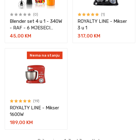
(0)
(1)
Blender set 4 u 1 - 340W
ROYALTY LINE - Mikser
- RAF - 6 MJESECI
3 u 1
GARANCIJA
45,00 KM
317,00 KM
Nema na stanju
(19)
ROYALTY LINE - Mikser
1600W
189,00 KM