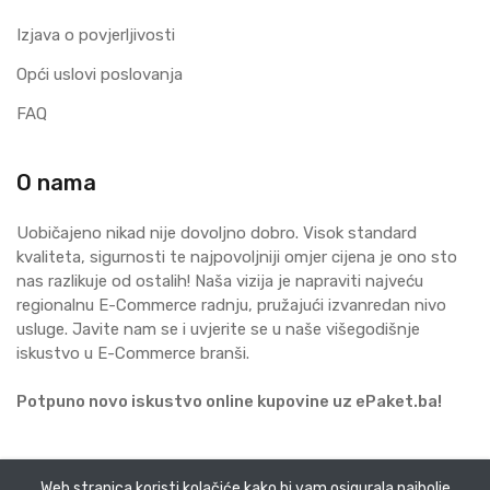
Izjava o povjerljivosti
Opći uslovi poslovanja
FAQ
O nama
Uobičajeno nikad nije dovoljno dobro. Visok standard
kvaliteta, sigurnosti te najpovoljniji omjer cijena je ono sto
nas razlikuje od ostalih! Naša vizija je napraviti najveću
regionalnu E-Commerce radnju, pružajući izvanredan nivo
usluge. Javite nam se i uvjerite se u naše višegodišnje
iskustvo u E-Commerce branši.
Potpuno novo iskustvo online kupovine uz ePaket.ba!
Web stranica koristi kolačiće kako bi vam osigurala najbolje