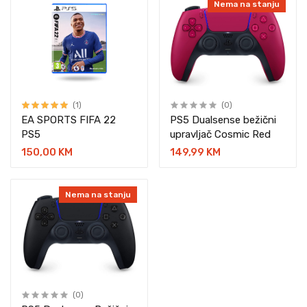
Nema na stanju
(1)
(0)
EA SPORTS FIFA 22
PS5 Dualsense bežični
PS5
upravljač Cosmic Red
150,00 KM
149,99 KM
Nema na stanju
(0)