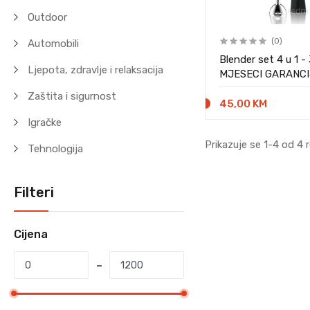
Outdoor
(0)
Automobili
Blender set 4 u 1 
Ljepota, zdravlje i relaksacija
MJESECI GARANC
Zaštita i sigurnost
45,00 KM
Igračke
Prikazuje se 1-4 od 4 
Tehnologija
Filteri
Cijena