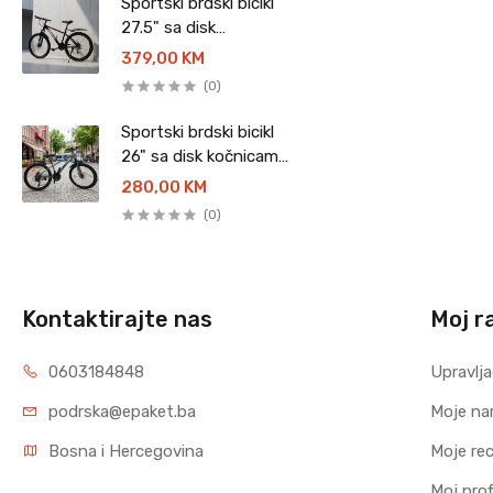
Sportski brdski bicikl
27.5" sa disk
kočnicama - YUMEIGE
379,00 KM
(0)
Sportski brdski bicikl
26" sa disk kočnicama
- GEMMA
280,00 KM
(0)
Kontaktirajte nas
Moj r
0603184848
Upravlja
podrska@epaket.ba
Moje na
Bosna i Hercegovina
Moje rec
Moj profi