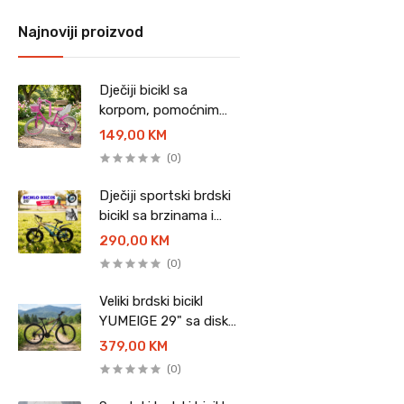
Najnoviji proizvod
Dječiji bicikl sa
korpom, pomoćnim
točkovima i sjedalicom
149,00 KM
za lutke - 20"
(0)
Dječiji sportski brdski
bicikl sa brzinama i
disk kočnicama - 20"
290,00 KM
(0)
Veliki brdski bicikl
YUMEIGE 29" sa disk
kočnicama
379,00 KM
(0)