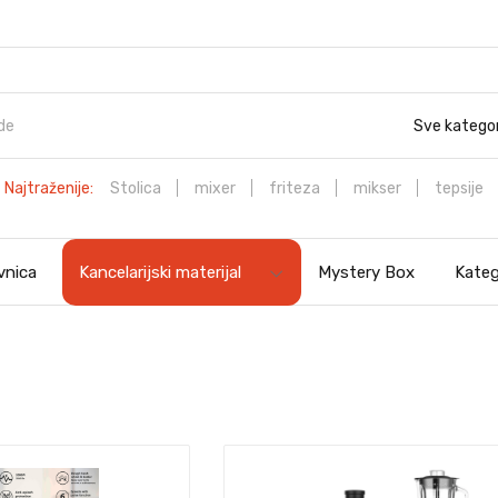
Sve kategor
Najtraženije:
Stolica
mixer
friteza
mikser
tepsije
vnica
Kancelarijski materijal
Mystery Box
Kateg