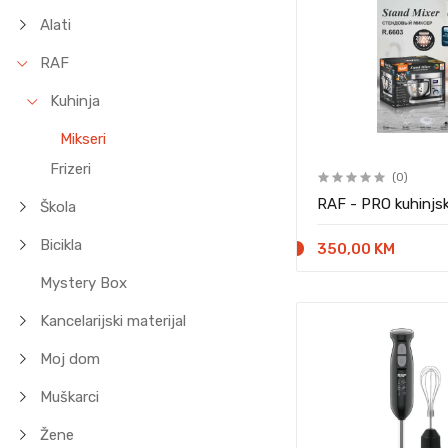
Alati
RAF
Kuhinja
Mikseri
Frizeri
(0)
RAF - PRO kuhinjsk
Škola
Bicikla
350,00 KM
Mystery Box
Kancelarijski materijal
Moj dom
Muškarci
Žene