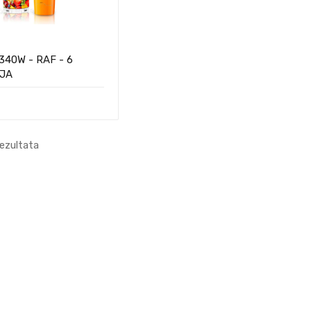
- 340W - RAF - 6
IJA
rezultata