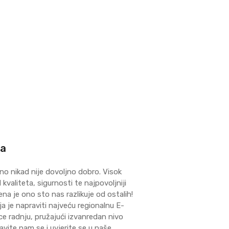
ma
no nikad nije dovoljno dobro. Visok
kvaliteta, sigurnosti te najpovoljniji
ena je ono sto nas razlikuje od ostalih!
ja je napraviti najveću regionalnu E-
 radnju, pružajući izvanredan nivo
avite nam se i uvjerite se u naše