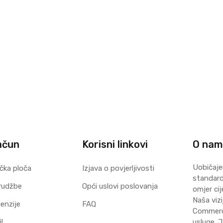
ačun
Korisni linkovi
O na
Uobičaje
čka ploča
Izjava o povjerljivosti
standard 
rudžbe
Opći uslovi poslovanja
omjer cij
Naša vizi
enzije
FAQ
Commerce
l
usluge. J