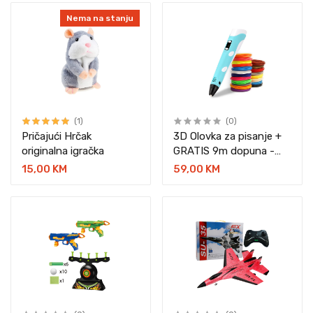
Nema na stanju
(1)
(0)
Pričajući Hrčak
3D Olovka za pisanje +
originalna igračka
GRATIS 9m dopuna -
ALPHA
15,00 KM
59,00 KM