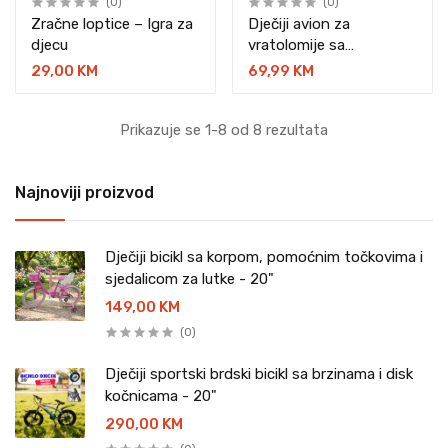
(0)
(0)
Zračne loptice – Igra za
Dječiji avion za
djecu
vratolomije sa
upravljačem
29,00 KM
69,99 KM
Prikazuje se 1-8 od 8 rezultata
Najnoviji proizvod
Dječiji bicikl sa korpom, pomoćnim točkovima i
sjedalicom za lutke - 20"
149,00 KM
(0)
Dječiji sportski brdski bicikl sa brzinama i disk
kočnicama - 20"
290,00 KM