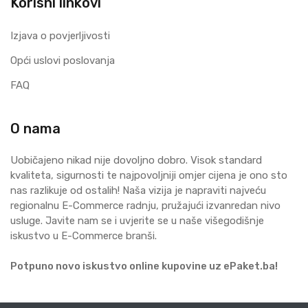
Korisni linkovi
Izjava o povjerljivosti
Opći uslovi poslovanja
FAQ
O nama
Uobičajeno nikad nije dovoljno dobro. Visok standard
kvaliteta, sigurnosti te najpovoljniji omjer cijena je ono sto
nas razlikuje od ostalih! Naša vizija je napraviti najveću
regionalnu E-Commerce radnju, pružajući izvanredan nivo
usluge. Javite nam se i uvjerite se u naše višegodišnje
iskustvo u E-Commerce branši.
Potpuno novo iskustvo online kupovine uz ePaket.ba!