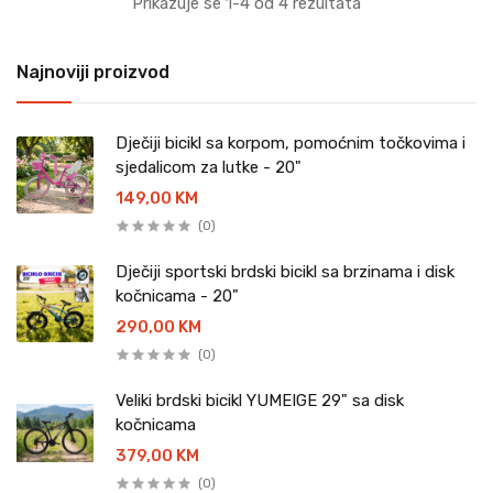
Prikazuje se 1-4 od 4 rezultata
Najnoviji proizvod
Dječiji bicikl sa korpom, pomoćnim točkovima i
sjedalicom za lutke - 20"
149,00 KM
(0)
Dječiji sportski brdski bicikl sa brzinama i disk
kočnicama - 20"
290,00 KM
(0)
Veliki brdski bicikl YUMEIGE 29" sa disk
kočnicama
379,00 KM
(0)