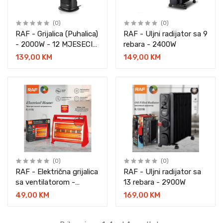
(0)
(0)
RAF - Grijalica (Puhalica)
RAF - Uljni radijator sa 9
- 2000W - 12 MJESECI
rebara - 2400W
GARANCIJA
139,00 KM
149,00 KM
(0)
(0)
RAF - Električna grijalica
RAF - Uljni radijator sa
sa ventilatorom -
13 rebara - 2900W
2400W
49,00 KM
169,00 KM