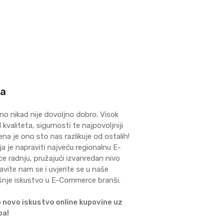
ma
no nikad nije dovoljno dobro. Visok
kvaliteta, sigurnosti te najpovoljniji
ena je ono sto nas razlikuje od ostalih!
ja je napraviti najveću regionalnu E-
 radnju, pružajući izvanredan nivo
avite nam se i uvjerite se u naše
šnje iskustvo u E-Commerce branši.
 novo iskustvo online kupovine uz
ba!