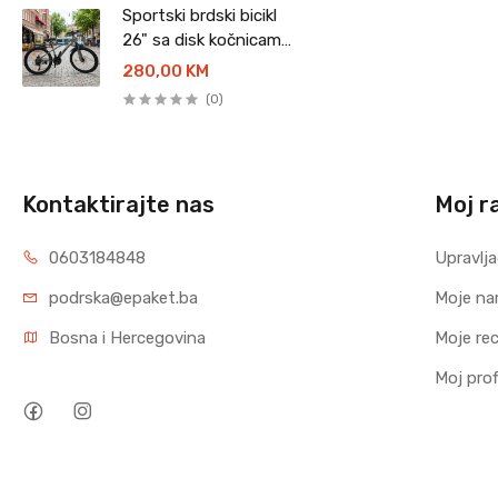
Sportski brdski bicikl
26" sa disk kočnicama
- GEMMA
280,00 KM
(0)
Kontaktirajte nas
Moj r
0603184848
Upravlja
podrska@epaket.ba
Moje na
Bosna i Hercegovina
Moje rec
Moj profi