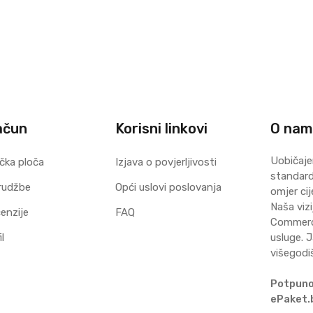
ačun
Korisni linkovi
O na
Uobičaje
čka ploča
Izjava o povjerljivosti
standard 
rudžbe
Opći uslovi poslovanja
omjer cij
Naša vizi
enzije
FAQ
Commerce
l
usluge. J
višegodi
Potpuno
ePaket.