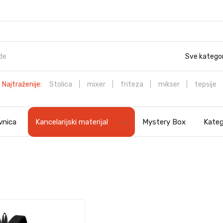
Sve kategor
Najtraženije:
Stolica
mixer
friteza
mikser
tepsije
vnica
Kancelarijski materijal
Mystery Box
Kateg