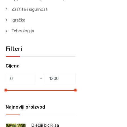
Zaštita i sigurnost
Igračke
Tehnologija
Filteri
Cijena
Najnoviji proizvod
Dječiji bicikl sa