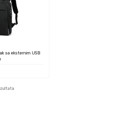
sak sa eksternim USB
e
ezultata