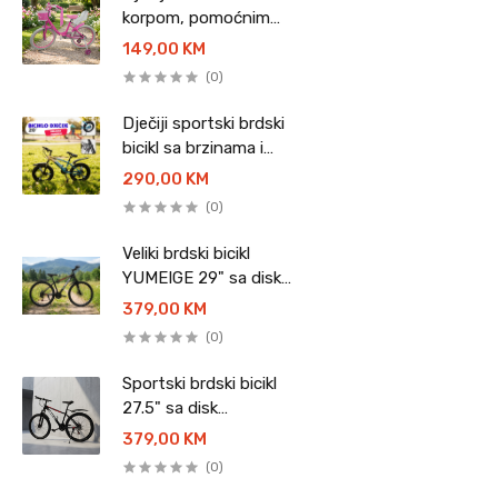
korpom, pomoćnim
točkovima i sjedalicom
149,00 KM
za lutke - 20"
(0)
Dječiji sportski brdski
bicikl sa brzinama i
disk kočnicama - 20"
290,00 KM
(0)
Veliki brdski bicikl
YUMEIGE 29" sa disk
kočnicama
379,00 KM
(0)
Sportski brdski bicikl
27.5" sa disk
kočnicama - YUMEIGE
379,00 KM
(0)