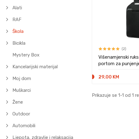
Alati
RAF
Škola
Bicikla
(2)
Mystery Box
Višenamjenski ruk
portom za punjenj
Kancelarijski materijal
29,00 KM
Moj dom
Muškarci
Prikazuje se 1-1 od 1 r
Žene
Outdoor
Automobili
Ljepota, zdravlje i relaksacija