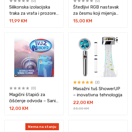
(0)
(0)
Silikonska izolacijska
Štedljivi RGB nastavak
traka za vrata i prozore
za česmu koji mijenja
– 1+1 GRATIS
boje
11,99 KM
15,00 KM
(2)
Masažni tuš ShowerUP
(0)
Magični štapići za
– inovativna tehnologija
čišćenje odvoda – Sani
22,00 KM
sticks 24 komada
12,00 KM
33,00 KM
Nema na stanju