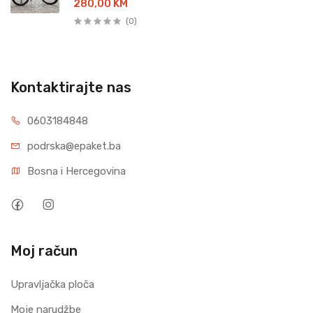
280,00 KM
(0)
Kontaktirajte nas
0603184848
podrska@epaket.ba
Bosna i Hercegovina
Moj račun
Upravljačka ploča
Moje narudžbe