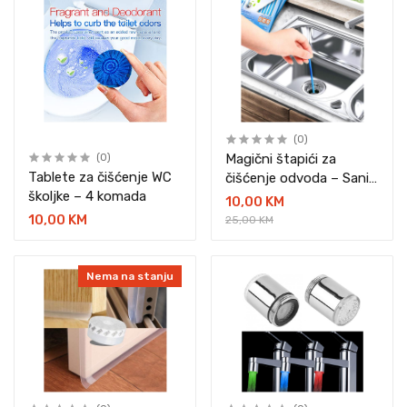
(0)
Magični štapići za
(0)
Tablete za čišćenje WC
čišćenje odvoda – Sani
školjke – 4 komada
sticks 24 komada
10,00 KM
10,00 KM
25,00 KM
Nema na stanju