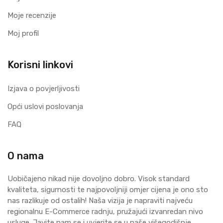
Moje recenzije
Moj profil
Korisni linkovi
Izjava o povjerljivosti
Opći uslovi poslovanja
FAQ
O nama
Uobičajeno nikad nije dovoljno dobro. Visok standard
kvaliteta, sigurnosti te najpovoljniji omjer cijena je ono sto
nas razlikuje od ostalih! Naša vizija je napraviti najveću
regionalnu E-Commerce radnju, pružajući izvanredan nivo
usluge. Javite nam se i uvjerite se u naše višegodišnje