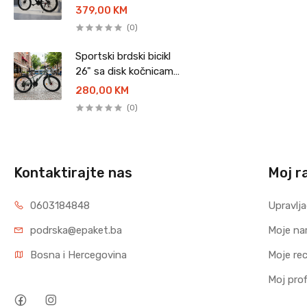
kočnicama - YUMEIGE
379,00 KM
(0)
Sportski brdski bicikl
26" sa disk kočnicama
- GEMMA
280,00 KM
(0)
Kontaktirajte nas
Moj r
0603184848
Upravlja
podrska@epaket.ba
Moje na
Bosna i Hercegovina
Moje rec
Moj profi