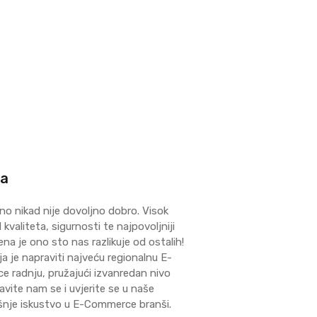
ma
no nikad nije dovoljno dobro. Visok
kvaliteta, sigurnosti te najpovoljniji
ena je ono sto nas razlikuje od ostalih!
ja je napraviti najveću regionalnu E-
 radnju, pružajući izvanredan nivo
avite nam se i uvjerite se u naše
šnje iskustvo u E-Commerce branši.