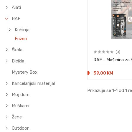
Alati
RAF
Kuhinja
Frizeri
Škola
(0)
RAF - Mašinica za 
Bicikla
Mystery Box
59,00 KM
Kancelarijski materijal
Prikazuje se 1-1 od 1 r
Moj dom
Muškarci
Žene
Outdoor