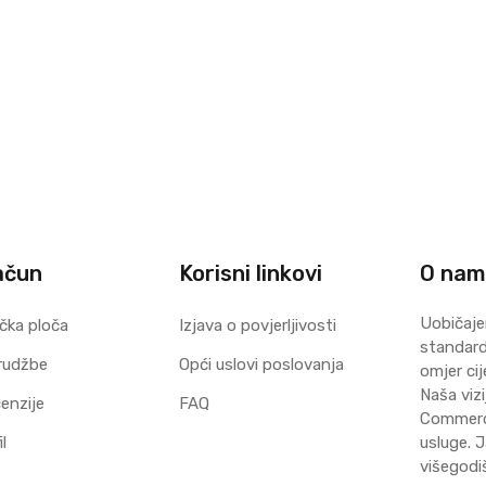
ačun
Korisni linkovi
O na
Uobičaje
čka ploča
Izjava o povjerljivosti
standard 
rudžbe
Opći uslovi poslovanja
omjer cij
Naša vizi
enzije
FAQ
Commerce
l
usluge. J
višegodi