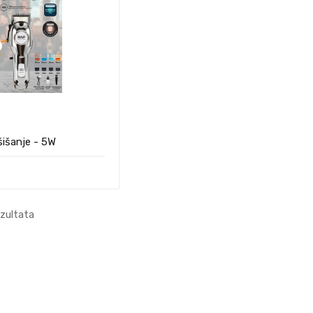
šišanje - 5W
ezultata