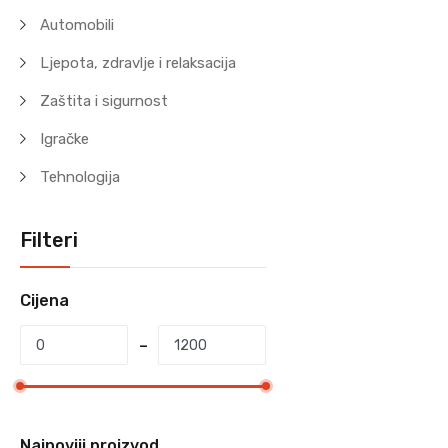
Automobili
Ljepota, zdravlje i relaksacija
Zaštita i sigurnost
Igračke
Tehnologija
Filteri
Cijena
Najnoviji proizvod