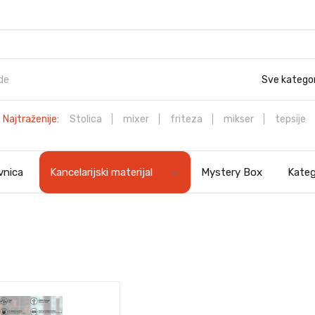
Sve kategor
Najtraženije:
Stolica
mixer
friteza
mikser
tepsije
vnica
Kancelarijski materijal
Mystery Box
Kateg