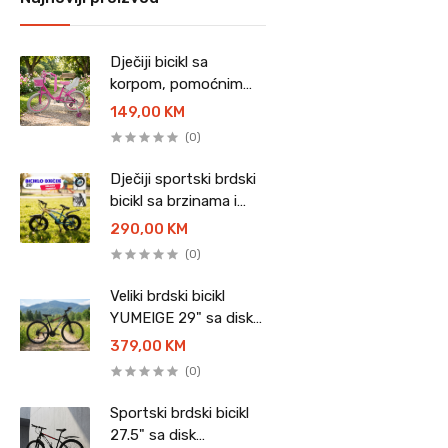
Dječiji bicikl sa
korpom, pomoćnim
točkovima i sjedalicom
149,00 KM
za lutke - 20"
(0)
Dječiji sportski brdski
bicikl sa brzinama i
disk kočnicama - 20"
290,00 KM
(0)
Veliki brdski bicikl
YUMEIGE 29" sa disk
kočnicama
379,00 KM
(0)
Sportski brdski bicikl
27.5" sa disk